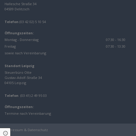
Hallesche Straße 34
04509 Delitzsch
Telefon
(03 42 02) 5 10 54
Öffnungszeiten:
Montag - Donnerstag
07:30 - 16:30
Freitag
07:30 - 13:30
sowie nach Vereinbarung
Standort Leipzig
Steuerbüro Otte
Gustav-Adolf-Straße 34
04105 Leipzig
Telefon
(03 41) 2 49 95 03
Öffnungszeiten:
Termine nach Vereinbarung
Impressum
&
Datenschutz
Cookie Einstellungen