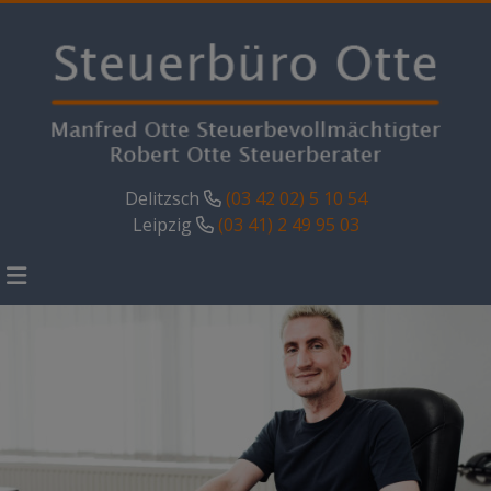
Delitzsch
(03 42 02) 5 10 54
Leipzig
(03 41) 2 49 95 03