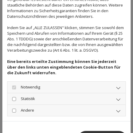
Selbstverständlich ist auch eine Betreuung vor Ort in
staatliche Behörden auf diese Daten zugreifen können. Weitere
Informationen zu Sicherheitsgarantien finden Sie in den
Ihren Räumlichkeiten möglich, denn auch Ihre
Datenschutzrichtlinien des jeweiligen Anbieters.
Arbeitszeit ist wertvoll.
Indem Sie auf „ALLE ZULASSEN" klicken, stimmen Sie sowohl dem
Speichern und Abrufen von Informationen auf Ihrem Gerät (§ 25
Bei unseren steuerlichen Beratungen sind uns ein
Abs. 1 TDDDG) sowie der anschließenden Datenverarbeitung für
individueller Kontakt und eine qualitative Arbeit
die nachfolgend dargestellten bzw. die von Ihnen ausgewählten
besonders wichtig. Nur so können wir ein notwendiges
Verarbeitungszwecke zu (Art 6 Abs. 1 lit. a. DSGVO).
Vertrauensverhältnis zu unseren Mandanten aufbauen
Eine bereits erteilte Zustimmung können Sie jederzeit
und nachhaltig beraten. Wir gehen auf Ihre Anliegen
über den links unten eingeblendeten Cookie-Button für
ein und entwickeln ein auf Sie bezogenes Konzept.
die Zukunft widerrufen.
Notwendig
Als Steuerbüro in Leipzig und Delitzsch betreuen wir
Statistik
seit nunmehr 25 Jahren erfolgreich kleine und
Andere
mittelständische Unternehmen sowie Privatpersonen
bei Fragen rund um die Erstellung von
Steuererklärungen aller Steuerarten, wie