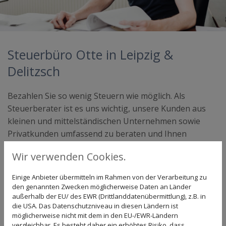
Steuerbüro Otte in Leipzig &
Delitzsch
Bezahlen Sie so wenig Steuern wie möglich. Als
Steuerberater ist es uns wichtig, unsere Kunden aus
kleinen und mittelständischen Unternehmen sowie
Privatkunden umfassend zu beraten und Ihnen
wichtige Aufgaben aus den Bereichen Steuern und
Wir verwenden Cookies.
Finanzen abzunehmen.
Einige Anbieter übermitteln im Rahmen von der Verarbeitung zu
Unsere beiden Beratungsstellen des Steuerbüros
den genannten Zwecken möglicherweise Daten an Länder
befinden sich in Delitzsch, beziehungsweise in Leipzig.
außerhalb der EU/ des EWR (Drittlanddatenübermittlung), z.B. in
die USA. Das Datenschutzniveau in diesen Ländern ist
Bereits seit April 1992 betreuen wir dort unsere
möglicherweise nicht mit dem in den EU-/EWR-Ländern
Kunden in der familiengeführten Kanzlei.
vergleichbar. Es besteht daher ein erhöhtes Risiko, dass