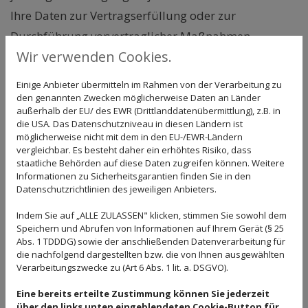
Ihre Daten zur Vertragserfüllung oder zur
Durchführung vorvertraglicher Maßnahmen
Wir verwenden Cookies.
erforderlich, verarbeiten wir Ihre Daten auf
Grundlage des Art. 6 Abs. 1 lit. b DS-GVO. Des
Einige Anbieter übermitteln im Rahmen von der Verarbeitung zu
Weiteren verarbeiten wir Ihre Daten, sofern diese zur
den genannten Zwecken möglicherweise Daten an Länder
außerhalb der EU/ des EWR (Drittlanddatenübermittlung), z.B. in
Erfüllung einer rechtlichen Verpflichtung
die USA. Das Datenschutzniveau in diesen Ländern ist
möglicherweise nicht mit dem in den EU-/EWR-Ländern
erforderlich sind, auf Grundlage von Art. 6 Abs. 1 lit.
vergleichbar. Es besteht daher ein erhöhtes Risiko, dass
c DS-GVO. Die Datenverarbeitung kann ferner auf
staatliche Behörden auf diese Daten zugreifen können. Weitere
Informationen zu Sicherheitsgarantien finden Sie in den
Grundlage unseres berechtigten Interesses nach Art.
Datenschutzrichtlinien des jeweiligen Anbieters.
6 Abs. 1 lit. f DS-GVO erfolgen. Über die jeweils im
Indem Sie auf „ALLE ZULASSEN" klicken, stimmen Sie sowohl dem
Einzelfall einschlägigen Rechtsgrundlagen wird in
Speichern und Abrufen von Informationen auf Ihrem Gerät (§ 25
den folgenden Absätzen dieser
Abs. 1 TDDDG) sowie der anschließenden Datenverarbeitung für
die nachfolgend dargestellten bzw. die von Ihnen ausgewählten
Datenschutzerklärung informiert.
Verarbeitungszwecke zu (Art 6 Abs. 1 lit. a. DSGVO).
Datenlöschung und Speicherdauer
Eine bereits erteilte Zustimmung können Sie jederzeit
über den links unten eingeblendeten Cookie-Button für