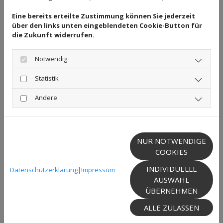
Wenn Sie dieses Modul sehen
möchten, passen Sie bitte Ihre
Eine bereits erteilte Zustimmung können Sie jederzeit
Cookie-Einstellungen entsprechend
über den links unten eingeblendeten Cookie-Button für
an.
die Zukunft widerrufen.
COOKIE EINSTELLUNGEN
Notwendig
Statistik
Leipzig
Andere
(weitere Beratungsstelle)
Manfred Otte
NUR NOTWENDIGE
Steuerbevollmächtigter
COOKIES
INDIVIDUELLE
Datenschutzerklärung
|
Impressum
Gustav-Adolf-Straße 34
AUSWAHL
04105 Leipzig
ÜBERNEHMEN
ALLE ZULASSEN
Telefon:
0341 2499503