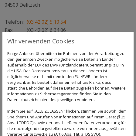
04509 Delitzsch
Telefon:
(03 42 02) 5 10 54
Fax:
(03 42 02) 6 34 06
E-Mail:
robert.otte@steuerbuero-otte.de
Wir verwenden Cookies.
Öffnungszeiten:
Einige Anbieter übermitteln im Rahmen von der Verarbeitung zu
den genannten Zwecken möglicherweise Daten an Länder
Montag - Donnerstag
07:30 - 16:30
außerhalb der EU/ des EWR (Drittlanddatenübermittlung), z.B. in
Freitag
07:30 - 13:30
die USA. Das Datenschutzniveau in diesen Ländern ist
sowie nach Vereinbarung
möglicherweise nicht mit dem in den EU-/EWR-Ländern
vergleichbar. Es besteht daher ein erhöhtes Risiko, dass
staatliche Behörden auf diese Daten zugreifen können. Weitere
Informationen zu Sicherheitsgarantien finden Sie in den
Datenschutzrichtlinien des jeweiligen Anbieters.
Google Maps inaktiv
Indem Sie auf „ALLE ZULASSEN" klicken, stimmen Sie sowohl dem
Speichern und Abrufen von Informationen auf Ihrem Gerät (§ 25
Aufgrund Ihrer Cookie-Einstellungen
Abs. 1 TDDDG) sowie der anschließenden Datenverarbeitung für
kann dieses Modul nicht geladen
die nachfolgend dargestellten bzw. die von Ihnen ausgewählten
werden.
Verarbeitungszwecke zu (Art 6 Abs. 1 lit. a. DSGVO).