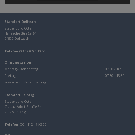
Standort Delitsch
Steuerbüro Otte
Hallesche Straße 34
04509 Delitzsch
Telefon
(03 42 02) 5 10 54
Öffnungszeiten:
Montag - Donnerstag
07:30 - 16:30
Freitag
07:30 - 13:30
sowie nach Vereinbarung
Standort Leipzig
Steuerbüro Otte
Gustav-Adolf-Straße 34
04105 Leipzig
Telefon
(03 41) 2 49 95 03